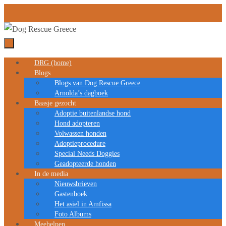
Ga
naar
de
inhoud
DRG (home)
Ga
Blogs
naar
Blogs van Dog Rescue Greece
de
Arnolda’s dagboek
Baasje gezocht
inhoud
Adoptie buitenlandse hond
Hond adopteren
Volwassen honden
Adoptieprocedure
Special Needs Doggies
Geadopteerde honden
In de media
Nieuwsbrieven
Gastenboek
Het asiel in Amfissa
Foto Albums
Meehelpen